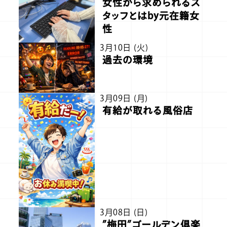
女性から求められるス
タッフとはby元在籍女
性
3月10日 (火)
過去の環境
3月09日 (月)
有給が取れる風俗店
3月08日 (日)
”梅田”ゴールデン俱楽