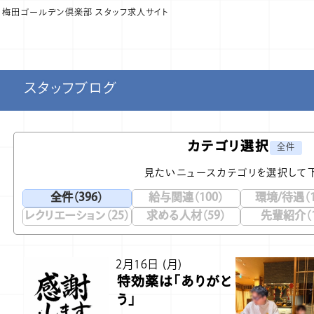
式】梅田ゴールデン倶楽部 スタッフ求人サイト
スタッフブログ
カテゴリ選択
全件
見たいニュースカテゴリを選択して
全件（396）
給与関連（100）
環境/待遇（1
レクリエーション（25）
求める人材（59）
先輩紹介（1
2月16日 (月)
特効薬は「ありがと
う」